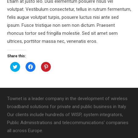
Etiam at justo leo. Duis elementum posuere risus vel
volutpat. Vestibulum consectetur, tellus in rutrum fermentum,
felis augue volutpat turpis, posuere luctus nisi ante sed
ipsum. Fusce tristique non sem non dictum. Praesent
rhoncus tortor sed fringilla molestie. Sed sit amet sem
ultrices, porttitor massa nec, venenatis eros.
Share this:
Fai
Fai
Fai
clic
clic
clic
qui
per
qui
per
condividere
per
condividere
su
condividere
su
Facebook
su
Twitter
(Si
Pinterest
(Si
apre
(Si
apre
in
apre
Townet is a leader company in the development of wireless
in
una
in
una
nuova
una
broadband solutions for private and public business in Italy.
nuova
finestra)
nuova
finestra)
finestra)
Our clients include hundreds of WISP, system integrators,
Public Administrations and telecommunications' companies
all across Europe.