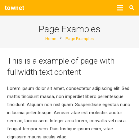
townet
Page Examples
chevron_right
Home
Page Examples
This is a example of page with
fullwidth text content
Lorem ipsum dolor sit amet, consectetur adipiscing elit. Sed
mattis tincidunt massa, non imperdiet libero pellentesque
tincidunt. Aliquam non nisl quam. Suspendisse egestas nunc
in lacinia pellentesque. Aenean vitae est molestie, auctor
sem ac, lacinia sem. Integer arcu lorem, convallis vel nisi a,
feugiat tempor sem. Duis tristique ipsum enim, vitae
dignissim mauris iaculis vitae.