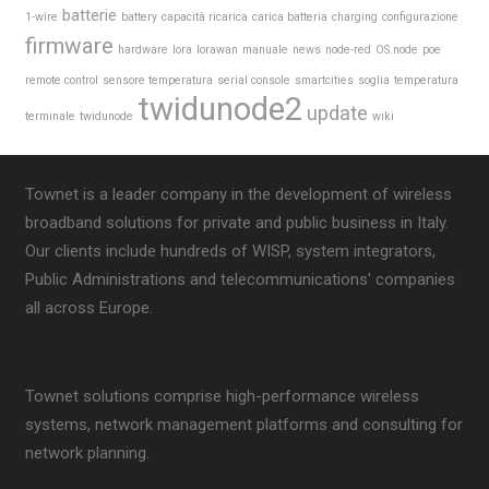
batterie
1-wire
battery
capacità ricarica
carica batteria
charging
configurazione
firmware
hardware
lora
lorawan
manuale
news
node-red
OS.node
poe
remote control
sensore temperatura
serial console
smartcities
soglia
temperatura
twidunode2
update
terminale
twidunode
wiki
Townet is a leader company in the development of wireless
broadband solutions for private and public business in Italy.
Our clients include hundreds of WISP, system integrators,
Public Administrations and telecommunications' companies
all across Europe.
Townet solutions comprise high-performance wireless
systems, network management platforms and consulting for
network planning.